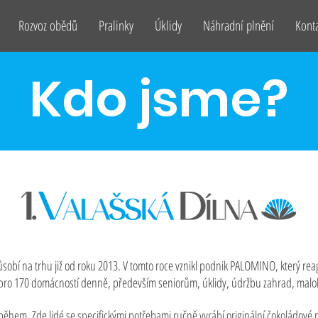
Rozvoz obědů
Pralinky
Úklidy
Náhradní plnění
Kont
Kdo jsme?
sobí na trhu již od roku 2013. V tomto roce vznikl podnik PALOMINO, který rea
ž pro 170 domácností denně, především seniorům, úklidy, údržbu zahrad, mal
říběhem. Zde lidé se specifickými potřebami ručně vyrábí originální čokoládové p