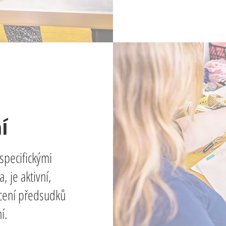
ní
specifickými
 je aktivní,
ýcení předsudků
í.