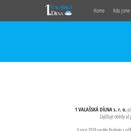
Home
Kdo jsme
1 VALAŠSKÁ DÍLNA s. r. o.
pů
Zajišťuje obědy a
V roce 2019 vznikly Pralinky s p