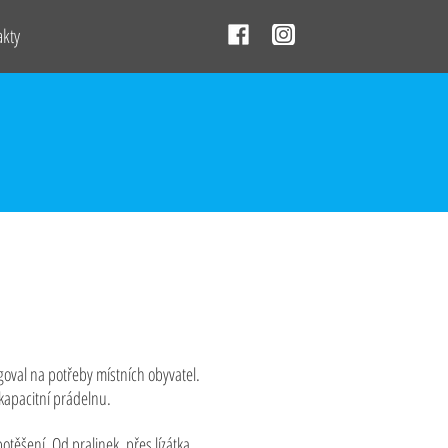
akty
goval na potřeby místních obyvatel.
okapacitní prádelnu.
otěšení. Od pralinek, přes lízátka,