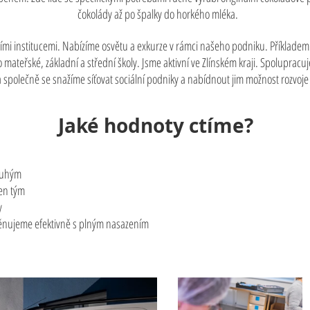
čokolády až po špalky do horkého mléka.
mi institucemi. Nabízíme osvětu a exkurze v rámci našeho podniku. Příkladem j
 mateřské, základní a střední školy. Jsme aktivní ve Zlínském kraji. Spolupracuj
společně se snažíme síťovat sociální podniky a nabídnout jim možnost rozvoje a
Jaké hodnoty ctíme?
druhým
den tým
y
 věnujeme efektivně s plným nasazením