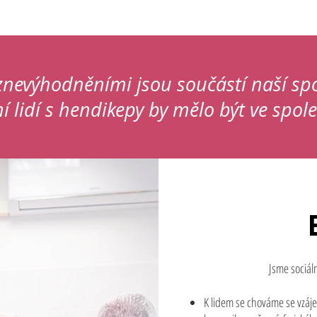
znevýhodněními jsou součástí naší spol
 lidí s hendikepy by mělo být ve spole
Jsme sociál
K lidem se chováme se vzáj