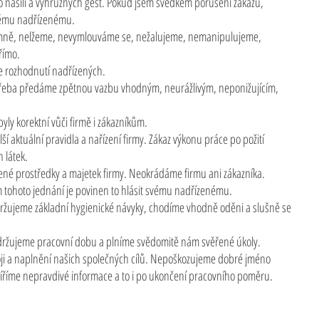
o násilí a výhružných gest. Pokud jsem svědkem porušení zákazu,
svému nadřízenému.
mně, nelžeme, nevymlouváme se, nežalujeme, nemanipulujeme,
římo.
e rozhodnutí nadřízených.
třeba předáme zpětnou vazbu vhodným, neurážlivým, neponižujícím,
yly korektní vůči firmě i zákazníkům.
 aktuální pravidla a nařízení firmy. Zákaz výkonu práce po požití
 látek.
né prostředky a majetek firmy. Neokrádáme firmu ani zákazníka.
ohoto jednání je povinen to hlásit svému nadřízenému.
žujeme základní hygienické návyky, chodíme vhodně oděni a slušně se
držujeme pracovní dobu a plníme svědomitě nám svěřené úkoly.
voji a naplnění našich společných cílů. Nepoškozujeme dobré jméno
říme nepravdivé informace a to i po ukončení pracovního poměru.