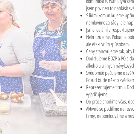
komunikace, řvaní, fyzickéh
jsem povinen to nahlásit 
S lidmi komunikujeme upří
nemluvíme za zády, ale nap
Jsme loajální a respektujem
Nekritizujeme. Pokud je po
ale efektivním způsobem.
Ceny stanovujeme tak, aby b
Dodržujeme BOZP a PO a další
alkoholu a jiných návykových
Svědomitě pečujeme o svěře
Pokud bude někdo svědkem t
Reprezentujeme firmu. Dodr
vyjadřujeme.
Do práce chodíme včas, do
Aktivně se podílíme na roz
firmy, nepomlouváme a neší