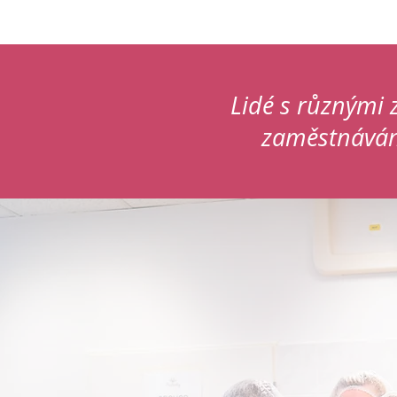
Lidé s různými 
zaměstnávání